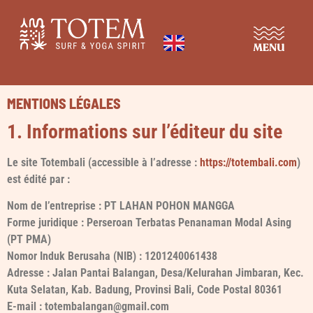
RETRAITE SURF E
CHAMBRE SEULE
DÉCOUVRIR LE LIEU
RÉSERVER MAINTE
MENTIONS LÉGALES
1. Informations sur l’éditeur du site
Le site Totembali (accessible à l’adresse :
https://totembali.com
)
est édité par :
Nom de l’entreprise : PT LAHAN POHON MANGGA
Forme juridique : Perseroan Terbatas Penanaman Modal Asing
(PT PMA)
Nomor Induk Berusaha (NIB) :
1201240061438
Adresse : Jalan Pantai Balangan, Desa/Kelurahan Jimbaran, Kec.
Kuta Selatan, Kab. Badung, Provinsi Bali, Code Postal 80361
E-mail : totembalangan@gmail.com